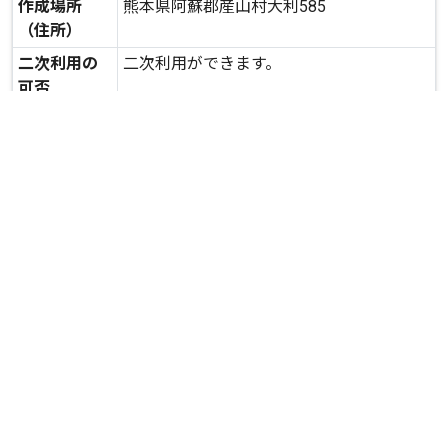
作成場所
熊本県阿蘇郡産山村大利585
（住所）
二次利用の
二次利用ができます。
可否
expand_more
詳しいデータを見る
関連資料