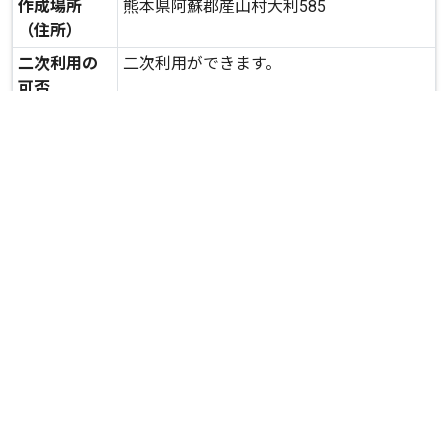
作成場所
熊本県阿蘇郡産山村大利585
（住所）
二次利用の
二次利用ができます。
可否
expand_more
詳しいデータを見る
関連資料