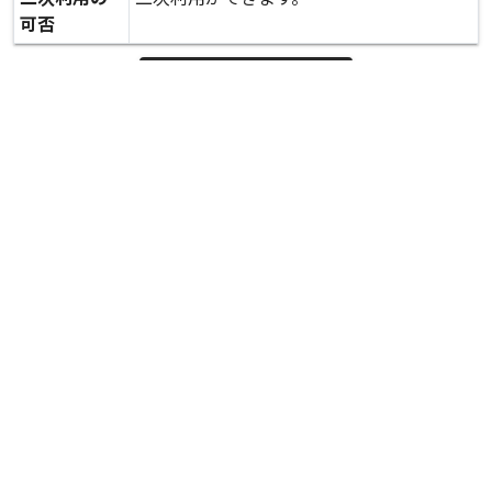
可否
expand_more
詳しいデータを見る
関連資料
避難所の様子