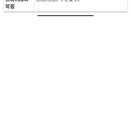
可否
expand_more
詳しいデータを見る
関連資料
橋梁の被害調査 須屋高架橋