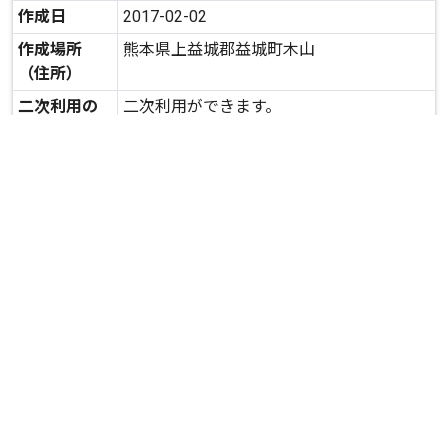
作成日
2017-02-02
作成場所
熊本県上益城郡益城町木山
（住所）
二次利用の
二次利用ができます。
可否
expand_more
詳しいデータを見る
関連資料