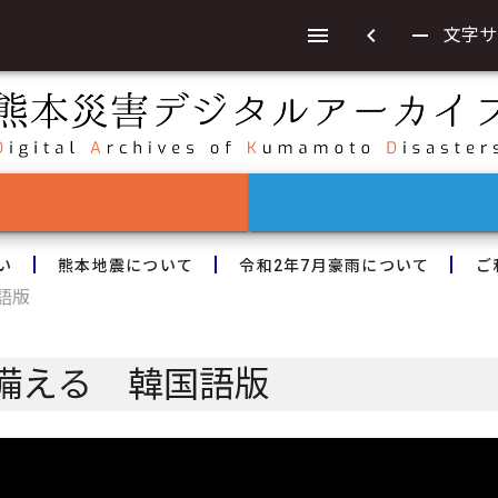
chevron_left
remove
文字サ
い
熊本地震について
令和2年7月豪雨について
ご
語版
備える 韓国語版