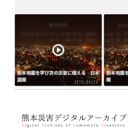
play_circle_outline
熊本地震を学び次の災害に備える 日本
熊本地震
語版
版