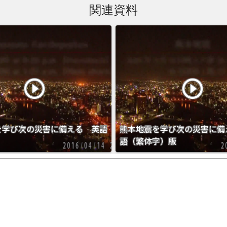
関連資料
play_circle_outline
play_circle_outline
を学び次の災害に備える 英語
熊本地震を学び次の災害に備
語（繁体字）版