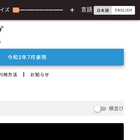
add
言語
イズ
ENGLISH
日本語
令和2年7月豪雨
利用方法
お知らせ
横並び