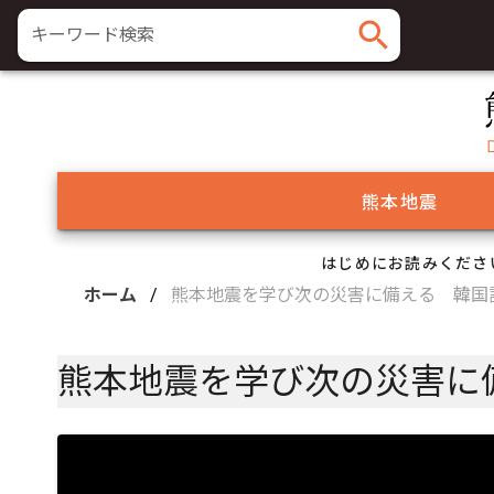
search
キーワード検索
熊本地震
はじめにお読みくださ
ホーム
/
熊本地震を学び次の災害に備える 韓国
熊本地震を学び次の災害に