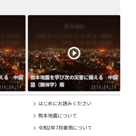
play_circle_outline
える 中国
熊本地震を学び次の災害に備える 中国
語（簡体字）版
chevron_right
はじめにお読みください
chevron_right
熊本地震について
chevron_right
令和2年7月豪雨について