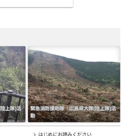
陸上隊)活
緊急消防援助隊 広島県大隊(陸上隊)活
動
chevron_right
はじめにお読みください