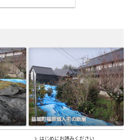
益城町福原個人宅の断層
chevron_right
はじめにお読みください