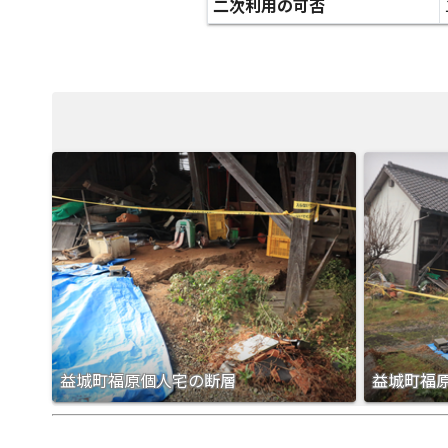
二次利用の可否
益城町福原個人宅の断層
益城町福