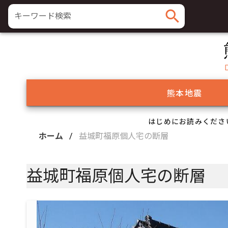
search
キーワード検索
熊本地震
はじめにお読みくださ
ホーム
/
益城町福原個人宅の断層
益城町福原個人宅の断層