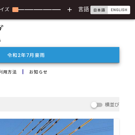
add
言語
イズ
ENGLISH
日本語
令和2年7月豪雨
利用方法
お知らせ
横並び