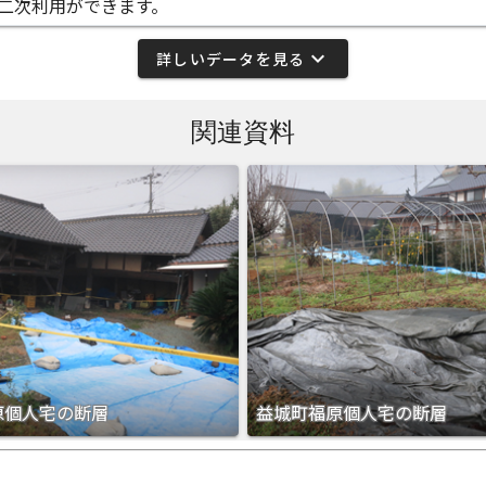
二次利用ができます。
expand_more
詳しいデータを見る
関連資料
原個人宅の断層
益城町福原個人宅の断層