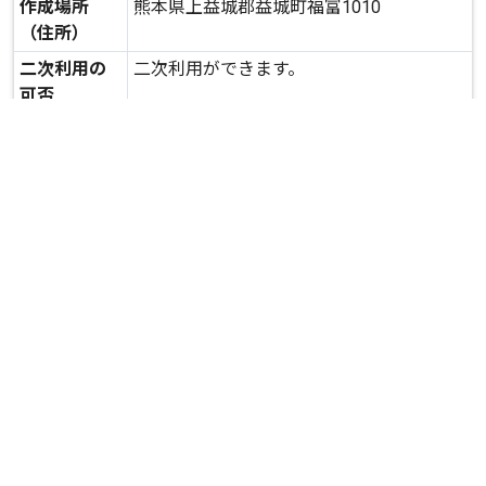
作成場所
熊本県上益城郡益城町福富1010
（住所）
二次利用の
二次利用ができます。
可否
expand_more
詳しいデータを見る
関連資料