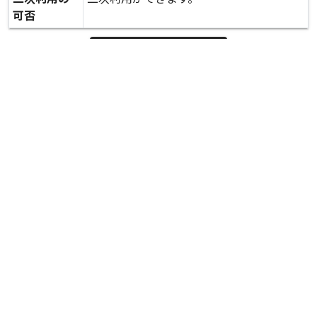
可否
expand_more
詳しいデータを見る
関連資料
サロン活動による被災者支援