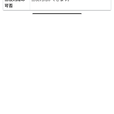
可否
expand_more
詳しいデータを見る
関連資料
益城町役場を訪れた派遣職員