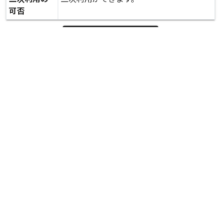
可否
expand_more
詳しいデータを見る
関連資料
熊本市役所前の様子