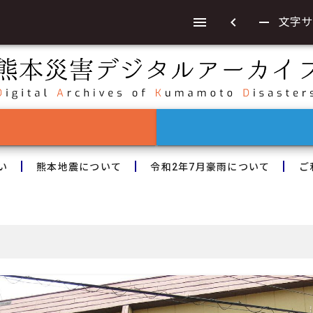
chevron_left
remove
文字サ
い
熊本地震について
令和2年7月豪雨について
ご