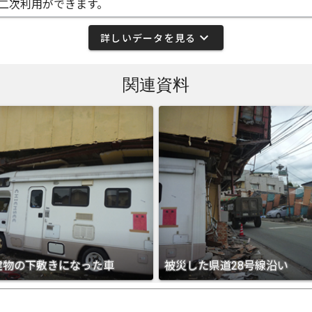
二次利用ができます。
expand_more
詳しいデータを見る
関連資料
建物の下敷きになった車
被災した県道28号線沿い