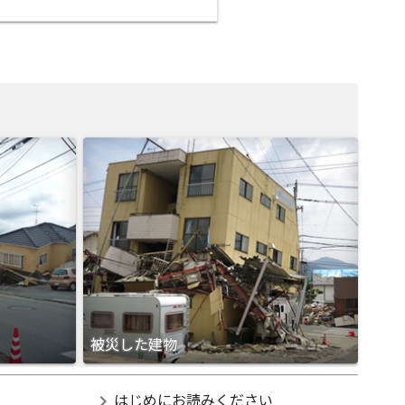
被災した建物
chevron_right
はじめにお読みください