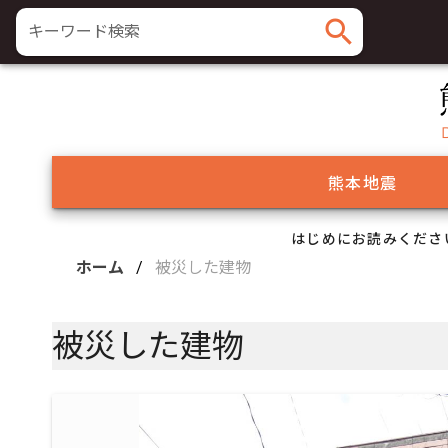
search
キーワード検索
熊本地震
はじめにお読みくださ
ホーム
/
被災した建物
被災した建物