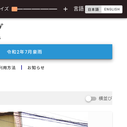
add
言語
イズ
ENGLISH
日本語
令和2年7月豪雨
利用方法
お知らせ
横並び