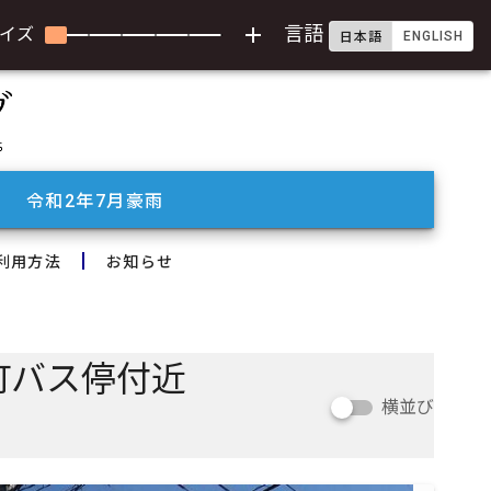
add
言語
イズ
ENGLISH
日本語
令和2年7月豪雨
利用方法
お知らせ
町バス停付近
横並び