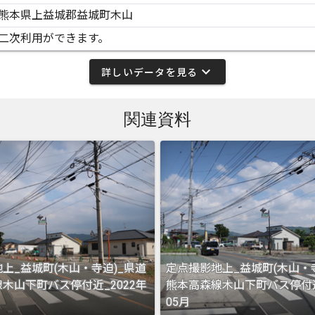
熊本県上益城郡益城町木山
二次利用ができます。
expand_more
詳しいデータを見る
関連資料
上_益城町(木山・寺迫)_県道
定点撮影地上_益城町(木山・
木山下町バス停付近_2022年
熊本高森線木山下町バス停付近
05月