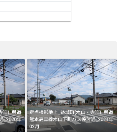
寺迫)_県道
定点撮影地上_益城町(木山・寺迫)_県道
_2020年
熊本高森線木山下町バス停付近_2021年
02月