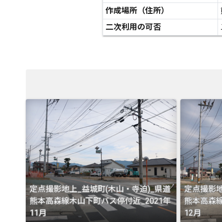
作成場所（住所）
二次利用の可否
定点撮影地上_益城町(木山・寺迫)_県道
定点撮影地
熊本高森線木山下町バス停付近_2021年
熊本高森線
11月
12月