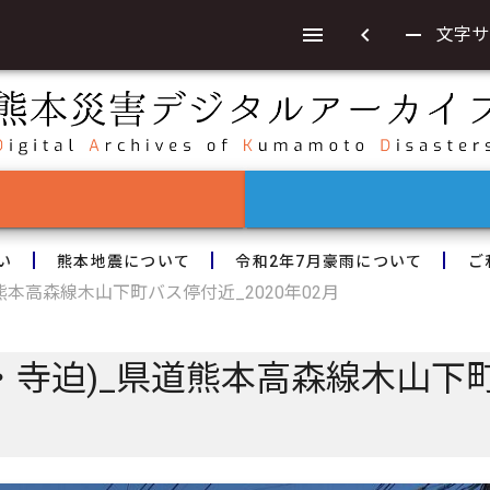
chevron_left
remove
文字サ
い
熊本地震について
令和2年7月豪雨について
ご
熊本高森線木山下町バス停付近_2020年02月
・寺迫)_県道熊本高森線木山下