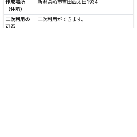
作成場所
新潟県燕市吉田西太田1934
（住所）
二次利用の
二次利用ができます。
可否
expand_more
詳しいデータを見る
関連資料