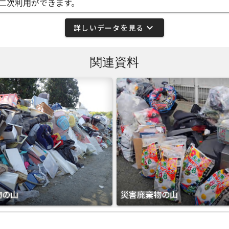
二次利用ができます。
expand_more
詳しいデータを見る
関連資料
物の山
災害廃棄物の山