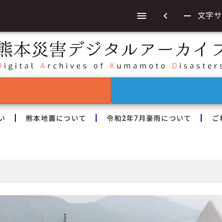
chevron_left
remove
文字サ
い
熊本地震について
令和2年7月豪雨について
ご