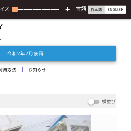
add
言語
イズ
ENGLISH
日本語
令和2年7月豪雨
利用方法
お知らせ
横並び