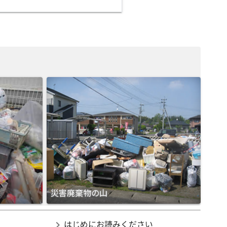
災害廃棄物の山
chevron_right
はじめにお読みください