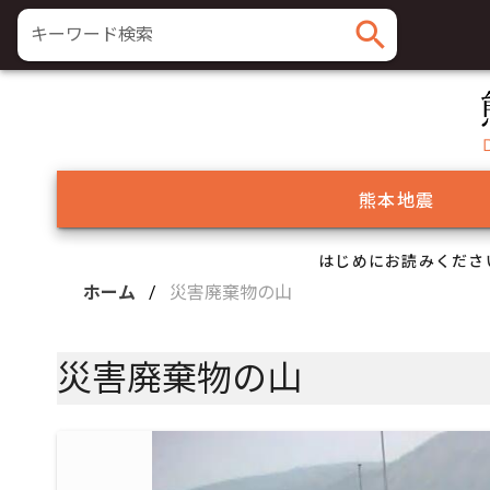
search
キーワード検索
熊本地震
はじめにお読みくださ
ホーム
/
災害廃棄物の山
災害廃棄物の山