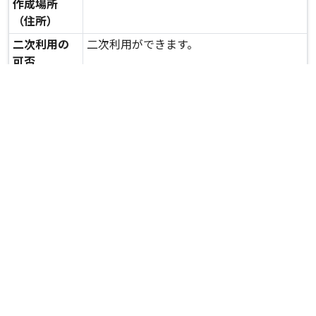
作成場所
（住所）
二次利用の
二次利用ができます。
可否
expand_more
詳しいデータを見る
関連資料