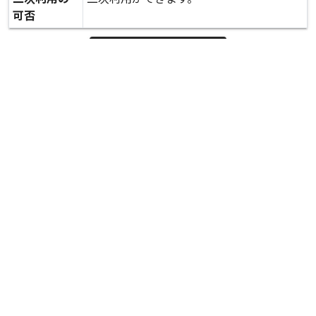
可否
expand_more
詳しいデータを見る
関連資料
下寺中トレンチ調査の様子