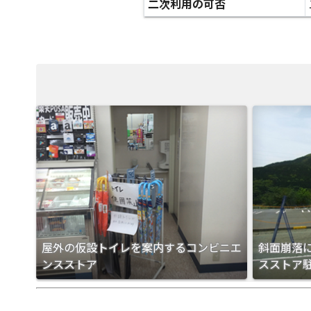
二次利用の可否
屋外の仮設トイレを案内するコンビニエ
斜面崩落
ンスストア
スストア