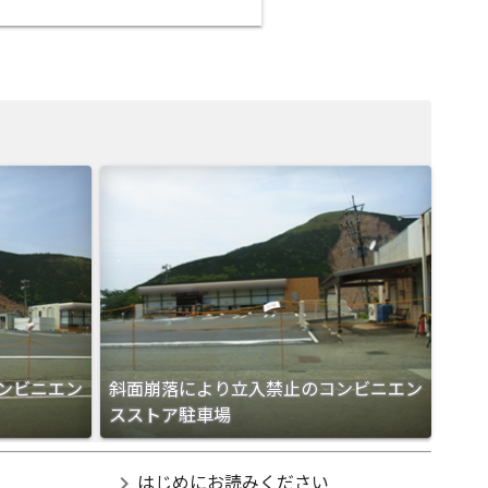
ンビニエン
斜面崩落により立入禁止のコンビニエン
スストア駐車場
chevron_right
はじめにお読みください