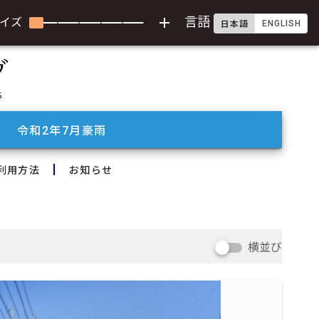
add
言語
イズ
ENGLISH
日本語
令和2年7月豪雨
利用方法
お知らせ
横並び