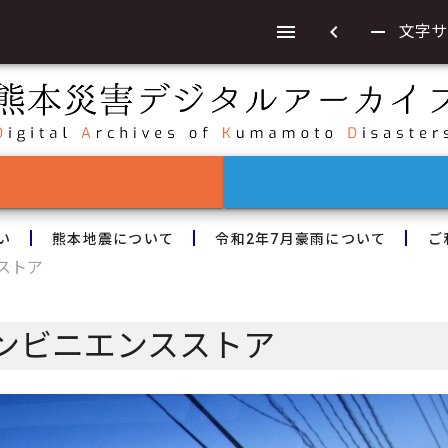
chevron_left
remove
文字サ
い
熊本地震について
令和2年7月豪雨について
ご
ストア
ンビニエンスストア