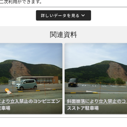
二次利用ができます。
expand_more
詳しいデータを見る
関連資料
により立入禁止のコンビニエン
斜面崩落により立入禁止のコ
駐車場
スストア駐車場