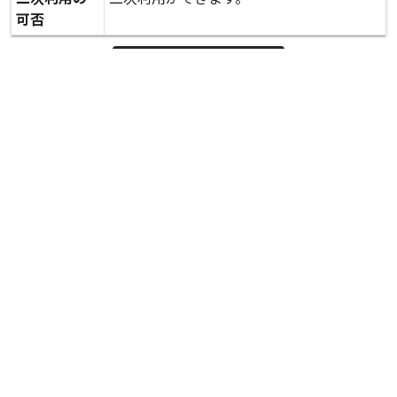
可否
expand_more
詳しいデータを見る
関連資料
被災した建物が並ぶ住宅街