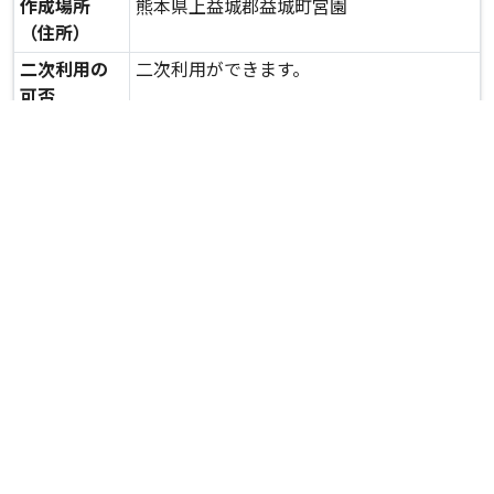
作成場所
熊本県上益城郡益城町宮園
（住所）
二次利用の
二次利用ができます。
可否
expand_more
詳しいデータを見る
関連資料