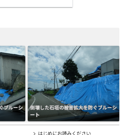
ぐブルーシ
倒壊した石垣の被害拡大を防ぐブルーシ
ート
chevron_right
はじめにお読みください