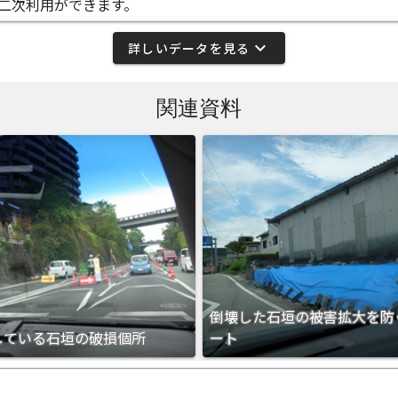
二次利用ができます。
expand_more
詳しいデータを見る
関連資料
倒壊した石垣の被害拡大を防
している石垣の破損個所
ート