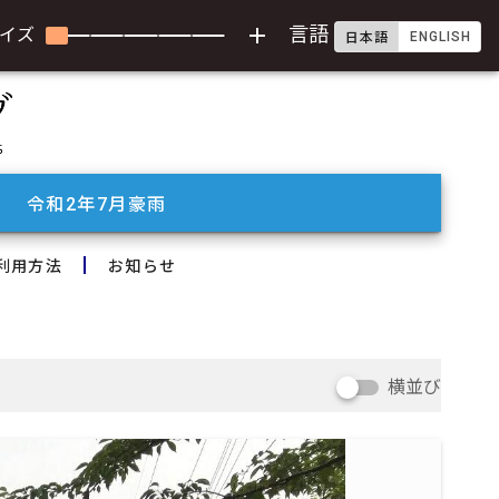
add
言語
イズ
ENGLISH
日本語
令和2年7月豪雨
利用方法
お知らせ
横並び