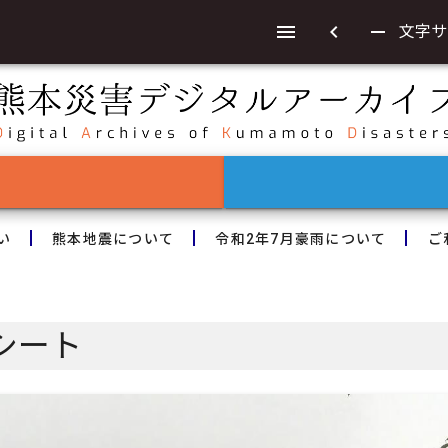
chevron_left
remove
文字サ
い
熊本地震について
令和2年7月豪雨について
ご
シート