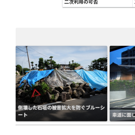
二次利用の可否
倒壊した石垣の被害拡大を防ぐブルーシ
ート
車道に面