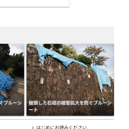
ぐブルーシ
破損した石垣の被害拡大を防ぐブルーシ
ート
chevron_right
はじめにお読みください