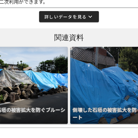
二次利用ができます。
expand_more
詳しいデータを見る
関連資料
石垣の被害拡大を防ぐブルーシ
倒壊した石垣の被害拡大を防
ート