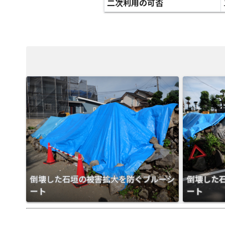
二次利用の可否
倒壊した石垣の被害拡大を防ぐブルーシ
倒壊した
ート
ート