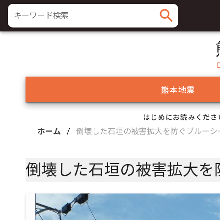
search
キーワード検索
熊本地震
はじめにお読みくださ
ホーム
/
倒壊した石垣の被害拡大を防ぐブルーシ
倒壊した石垣の被害拡大を