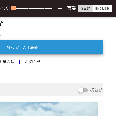
add
言語
イズ
ENGLISH
日本語
令和2年7月豪雨
利用方法
お知らせ
横並び