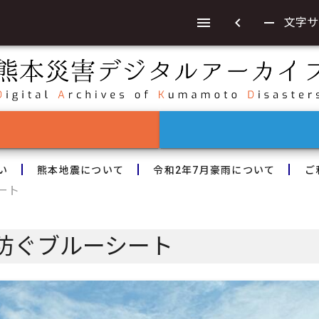
chevron_left
remove
文字サ
い
熊本地震について
令和2年7月豪雨について
ご
ート
防ぐブルーシート