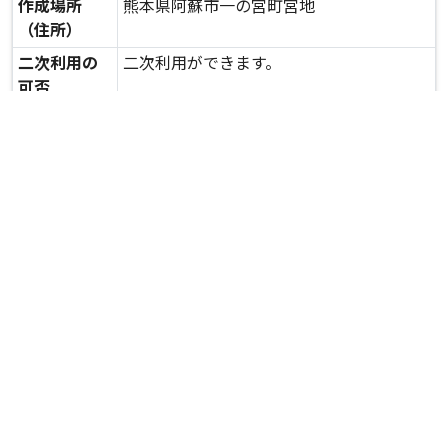
作成場所
熊本県阿蘇市一の宮町宮地
（住所）
二次利用の
二次利用ができます。
可否
expand_more
詳しいデータを見る
関連資料