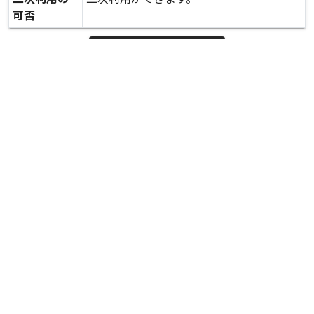
可否
expand_more
詳しいデータを見る
関連資料
有明応援隊の活動風景(阿蘇大橋周辺)