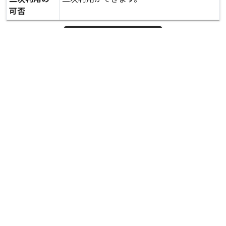
可否
expand_more
詳しいデータを見る
関連資料
被害状況を伝える報道陣