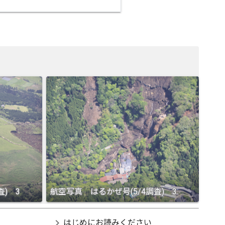
査) 3
航空写真 はるかぜ号(5/4調査) 3
chevron_right
はじめにお読みください