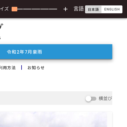
add
言語
イズ
ENGLISH
日本語
令和2年7月豪雨
利用方法
お知らせ
横並び