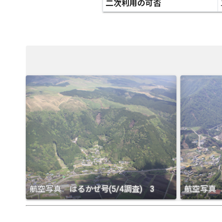
二次利用の可否
航空写真 はるかぜ号(5/4調査) 3
航空写真 