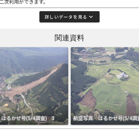
二次利用ができます。
expand_more
詳しいデータを見る
関連資料
はるかぜ号(5/4調査) 3
航空写真 はるかぜ号(5/4調