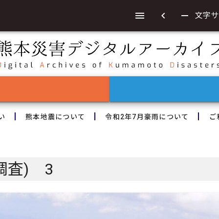
chevron_left
remove
文字サ
い
熊本地震について
令和2年7月豪雨について
ご
調査) 3