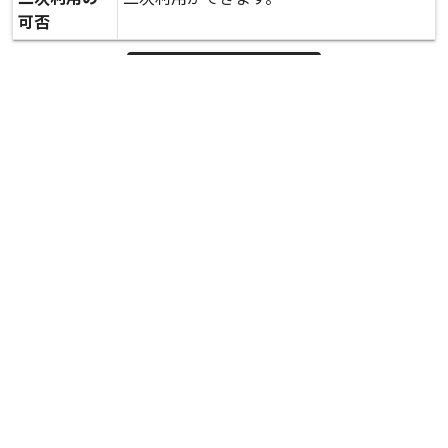
可否
expand_more
詳しいデータを見る
関連資料
航空写真 はるかぜ号(5/7調査)