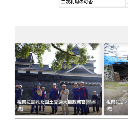
二次利用の可否
視察に訪れた国土交通大臣政務官(熊本
視察に訪
城)
城)