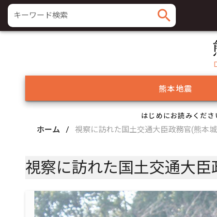
search
キーワード検索
熊本地震
はじめにお読みくださ
ホーム
/
視察に訪れた国土交通大臣政務官(熊本城
視察に訪れた国土交通大臣政