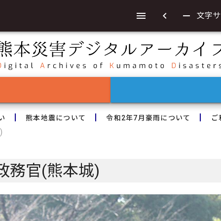
chevron_left
remove
文字サ
い
熊本地震について
令和2年7月豪雨について
ご
)
務官(熊本城)