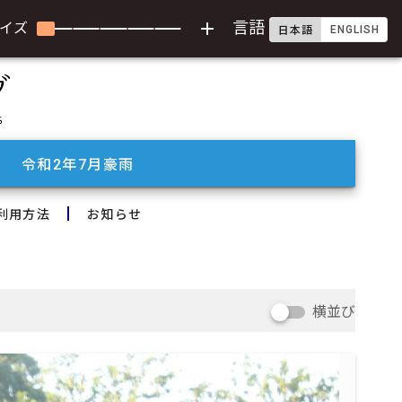
add
言語
イズ
ENGLISH
日本語
令和2年7月豪雨
利用方法
お知らせ
横並び