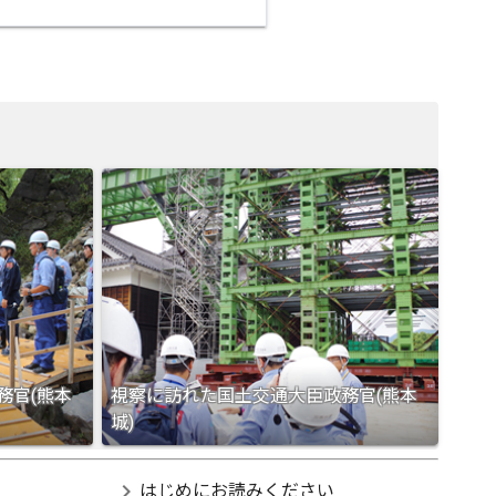
務官(熊本
視察に訪れた国土交通大臣政務官(熊本
城)
chevron_right
はじめにお読みください