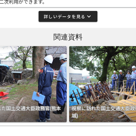
二次利用ができます。
expand_more
詳しいデータを見る
関連資料
れた国土交通大臣政務官(熊本
視察に訪れた国土交通大臣政
城)