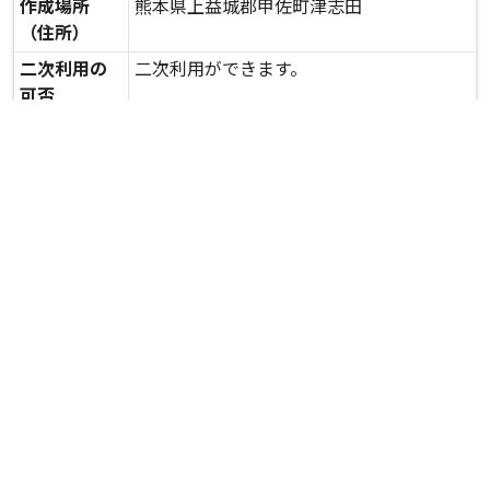
作成場所
熊本県上益城郡甲佐町津志田
（住所）
二次利用の
二次利用ができます。
可否
expand_more
詳しいデータを見る
関連資料