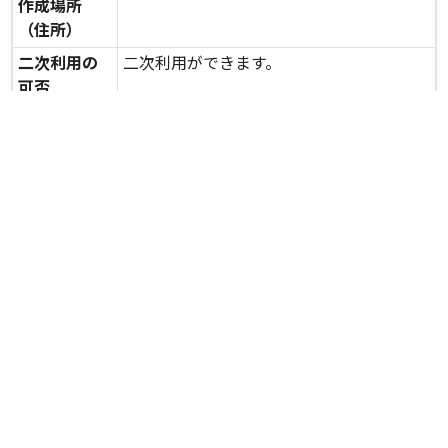
作成場所
（住所）
二次利用の
二次利用ができます。
可否
expand_more
詳しいデータを見る
関連資料