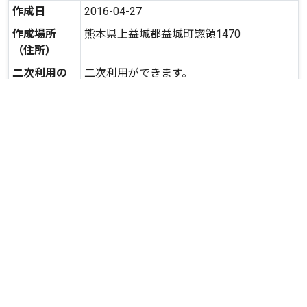
作成日
2016-04-27
作成場所
熊本県上益城郡益城町惣領1470
（住所）
二次利用の
二次利用ができます。
可否
expand_more
詳しいデータを見る
関連資料