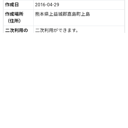
作成日
2016-04-29
作成場所
熊本県上益城郡嘉島町上島
（住所）
二次利用の
二次利用ができます。
可否
expand_more
詳しいデータを見る
関連資料