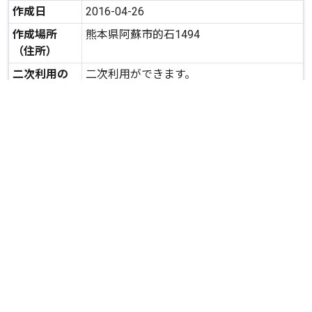
作成日
2016-04-26
作成場所
熊本県阿蘇市的石1494
（住所）
二次利用の
二次利用ができます。
可否
expand_more
詳しいデータを見る
関連資料