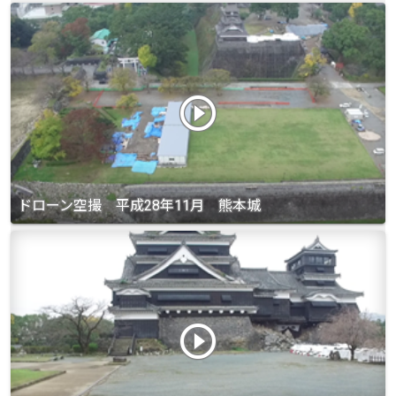
play_circle_outline
ドローン空撮 平成28年11月 熊本城
play_circle_outline