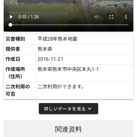
災害種別
平成28年熊本地震
提供者
熊本県
作成日
2016-11-21
作成場所
熊本県熊本市中央区本丸1-1
（住所）
二次利用の
二次利用ができます。
可否
expand_more
詳しいデータを見る
関連資料