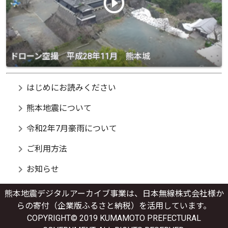
play_circle_outline
ドローン空撮 平成28年11月 熊本城
chevron_right
はじめにお読みください
chevron_right
熊本地震について
chevron_right
令和2年7月豪雨について
chevron_right
ご利用方法
chevron_right
お知らせ
熊本地震デジタルアーカイブ事業は、日本無線株式会社様か
らの寄付（企業版ふるさと納税）を活用しています。
COPYRIGHT© 2019 KUMAMOTO PREFECTURAL