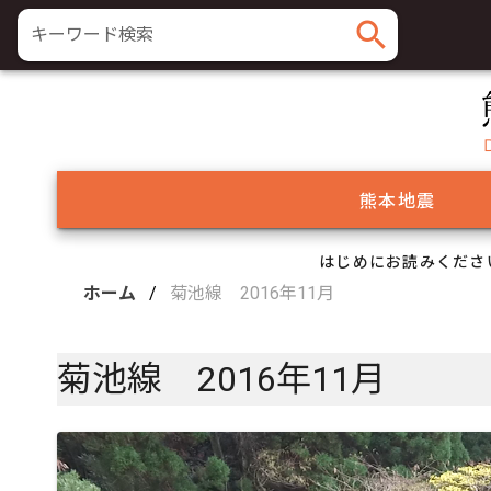
search
キーワード検索
熊本地震
はじめにお読みくださ
ホーム
/
菊池線 2016年11月
菊池線 2016年11月