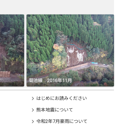
菊池線 2016年11月
chevron_right
はじめにお読みください
chevron_right
熊本地震について
chevron_right
令和2年7月豪雨について