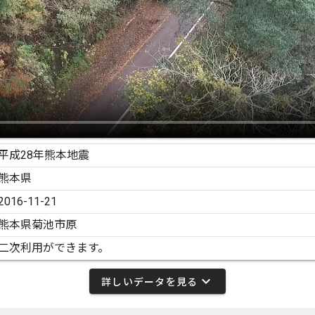
平成28年熊本地震
熊本県
2016-11-21
熊本県菊池市原
二次利用ができます。
expand_more
詳しいデータを見る