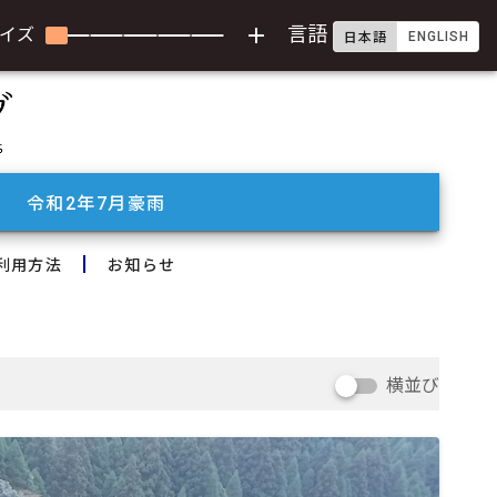
add
言語
イズ
ENGLISH
日本語
令和2年7月豪雨
利用方法
お知らせ
横並び