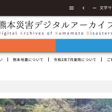
chevron_left
remove
文字サ
い
熊本地震について
令和2年7月豪雨について
ご