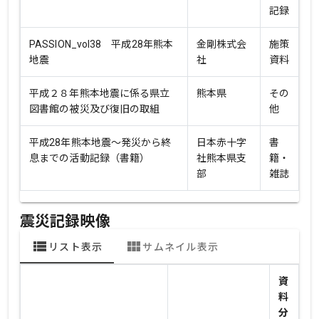
記録
PASSION_vol38 平成28年熊本
金剛株式会
施策
地震
社
資料
平成２８年熊本地震に係る県立
熊本県
その
図書館の被災及び復旧の取組
他
平成28年熊本地震～発災から終
日本赤十字
書
息までの活動記録（書籍）
社熊本県支
籍・
部
雑誌
震災記録映像
view_list
view_module
リスト表示
サムネイル表示
資
料
分