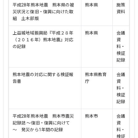
平成28年熊本地震 熊本県の被
熊本県
施策
災状況と復旧・復興に向けた取
資料
組 土木部版
上益城地域振興局『平成２８年
熊本県
会議
（２０１６年）熊本地震』対応
資
の記録
料・
検証
記録
熊本地震の対応に関する検証報
熊本県教育
会議
告書
庁
資
料・
検証
記録
平成28年熊本地震 熊本市震災
熊本市
会議
記録誌 ～復旧・復興に向けて
資
～ 発災から1年間の記録
料・
検証