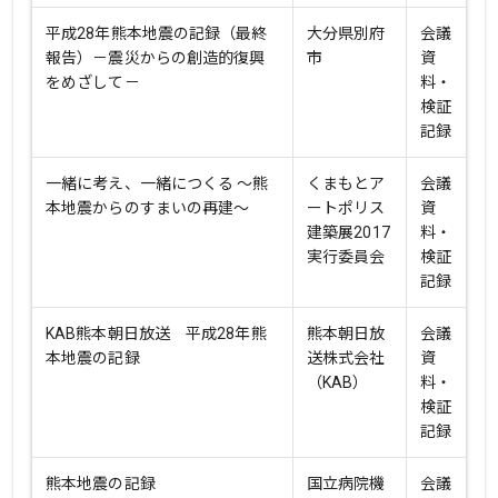
平成28年熊本地震の記録（最終
大分県別府
会議
報告）－震災からの創造的復興
市
資
をめざして－
料・
検証
記録
一緒に考え、一緒につくる ～熊
くまもとア
会議
本地震からのすまいの再建～
ートポリス
資
建築展2017
料・
実行委員会
検証
記録
KAB熊本朝日放送 平成28年熊
熊本朝日放
会議
本地震の記録
送株式会社
資
（KAB）
料・
検証
記録
熊本地震の記録
国立病院機
会議