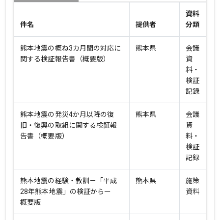
資料
件名
提供者
分類
熊本地震の概ね3カ月間の対応に
熊本県
会議
関する検証報告書（概要版）
資
料・
検証
記録
熊本地震の発災4か月以降の復
熊本県
会議
旧・復興の取組に関する検証報
資
告書（概要版）
料・
検証
記録
熊本地震の経験・教訓－「平成
熊本県
施策
28年熊本地震」の検証からー
資料
概要版