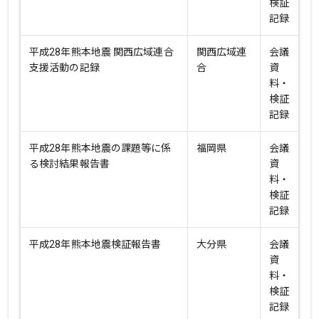
検証
記録
平成28年熊本地震 関西広域連合
関西広域連
会議
支援活動の記録
合
資
料・
検証
記録
平成28年熊本地震の課題等に係
福岡県
会議
る検討結果報告書
資
料・
検証
記録
平成28年熊本地震検証報告書
大分県
会議
資
料・
検証
記録