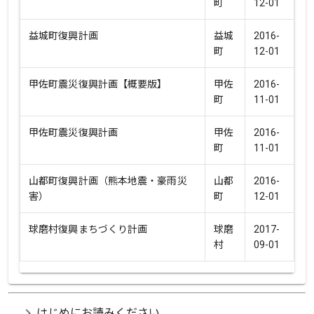
町
12-01
益城町復興計画
益城
2016-
町
12-01
甲佐町震災復興計画【概要版】
甲佐
2016-
町
11-01
甲佐町震災復興計画
甲佐
2016-
町
11-01
山都町復興計画（熊本地震・豪雨災
山都
2016-
害）
町
12-01
球磨村復興まちづくり計画
球磨
2017-
村
09-01
chevron_right
はじめにお読みください