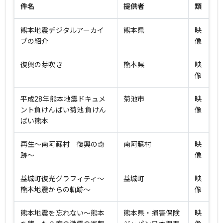
件名
提供者
類
熊本地震デジタルアーカイ
熊本県
映
ブの紹介
像
復興の芽吹き
熊本県
映
像
平成28年熊本地震ドキュメ
菊池市
映
ント負けんばい菊池 負けん
像
ばい熊本
再生～南阿蘇村 復興の奇
南阿蘇村
映
跡～
像
益城町復光グラフィティ～
益城町
映
熊本地震からの軌跡～
像
熊本地震を忘れない～熊本
熊本県・損害保険
映