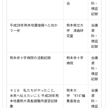
会
料・
検証
記録
平成28年熊本地震復興へと向か
熊本県立大
会議
う一歩
学 津曲研
資
究室
料・
検証
記録
熊本赤十字病院の活動記録
熊本赤十字
会議
病院
資
料・
検証
記録
４１６ 私たちがやったこと、
熊本大
会議
未来へ伝えたいこと 平成28年熊
学 “416”編
資
本地震熊大黒髪避難所運営記録
集委員会
料・
集
検証