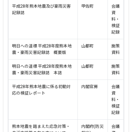
平成28年熊本地震及び豪雨災害
甲佐町
会議
記録誌
資
料・
検証
記録
明日への道標 平成28年度熊本地
山都町
施策
震・豪雨災害記録誌 概要版
資料
明日への道標 平成28年度熊本地
山都町
施策
震・豪雨災害記録誌 本誌
資料
平成28年熊本地震に係る初動対
内閣官房
会議
応の検証レポート
資
料・
検証
記録
熊本地震を踏まえた応急対策・
内閣府(防災
会議