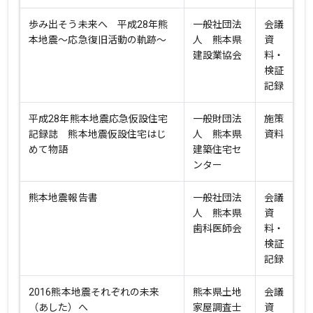
歩み出そう未来へ 平成28年熊
一般社団法
会議
本地震～応急復旧活動の軌跡～
人 熊本県
資
建設業協会
料・
検証
記録
平成28年熊本地震応急仮設住宅
一般財団法
施策
記録誌 熊本地震仮設住宅はじ
人 熊本県
資料
めて物語
建築住宅セ
ンター
熊本地震報告書
一般社団法
会議
人 熊本県
資
歯科医師会
料・
検証
記録
2016熊本地震それぞれの未来
熊本県土地
会議
（あした）へ
家屋調査士
資