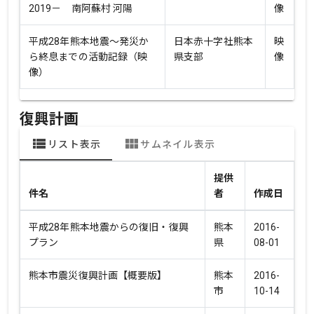
2019－ 南阿蘇村 河陽
像
平成28年熊本地震～発災か
日本赤十字社熊本
映
ら終息までの活動記録（映
県支部
像
像）
復興計画
view_list
view_module
リスト表示
サムネイル表示
提供
件名
者
作成日
平成28年熊本地震からの復旧・復興
熊本
2016-
プラン
県
08-01
熊本市震災復興計画【概要版】
熊本
2016-
市
10-14