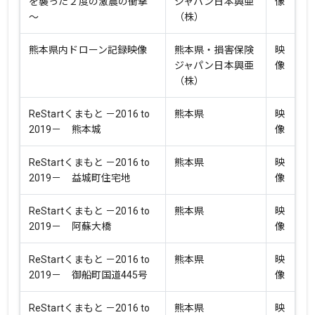
を襲った２度の激震の衝撃
ジャパン日本興亜
像
～
（株）
熊本県内ドローン記録映像
熊本県・損害保険
映
ジャパン日本興亜
像
（株）
ReStartくまもと －2016 to
熊本県
映
2019－ 熊本城
像
ReStartくまもと －2016 to
熊本県
映
2019－ 益城町住宅地
像
ReStartくまもと －2016 to
熊本県
映
2019－ 阿蘇大橋
像
ReStartくまもと －2016 to
熊本県
映
2019－ 御船町国道445号
像
ReStartくまもと －2016 to
熊本県
映