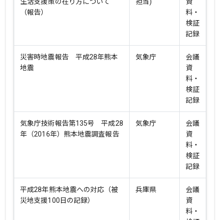
生活支援策の在り方について
担当)
資
（報告）
料・
検証
記録
災害時地震報告 平成28年熊本
気象庁
会議
地震
資
料・
検証
記録
気象庁技術報告第135号 平成28
気象庁
会議
年（2016年）熊本地震調査報告
資
料・
検証
記録
平成28年熊本地震への対応（被
兵庫県
会議
災地支援100日の記録）
資
料・