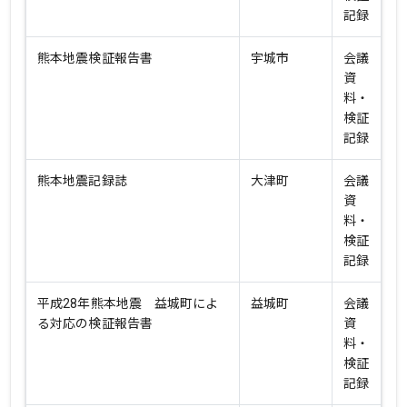
記録
熊本地震検証報告書
宇城市
会議
資
料・
検証
記録
熊本地震記録誌
大津町
会議
資
料・
検証
記録
平成28年熊本地震 益城町によ
益城町
会議
る対応の検証報告書
資
料・
検証
記録