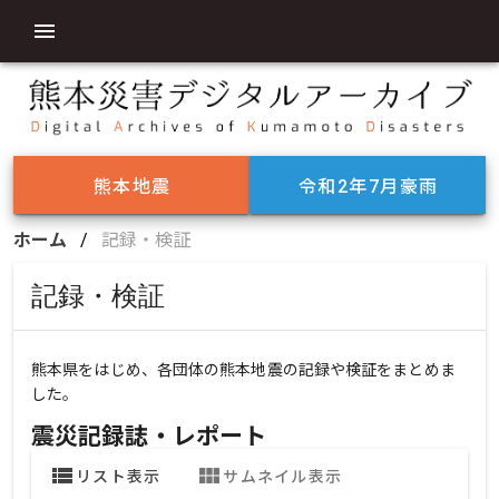
熊本地震
令和2年7月豪雨
ホーム
/
記録・検証
記録・検証
熊本県をはじめ、各団体の熊本地震の記録や検証をまとめま
した。
震災記録誌・レポート
view_list
view_module
リスト表示
サムネイル表示