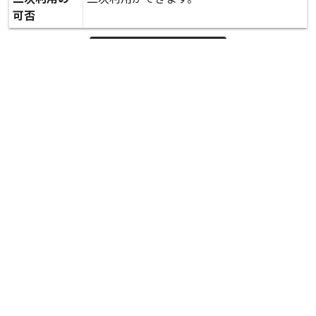
可否
expand_more
詳しいデータを見る
関連資料
斜面の崩壊