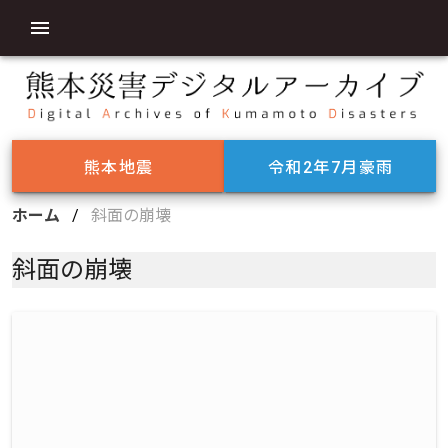
熊本地震
令和2年7月豪雨
ホーム
/
斜面の崩壊
斜面の崩壊