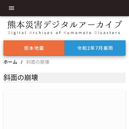
熊本地震
令和2年7月豪雨
ホーム
/
斜面の崩壊
斜面の崩壊