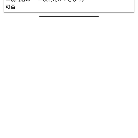
可否
expand_more
詳しいデータを見る
関連資料
斜面の崩壊