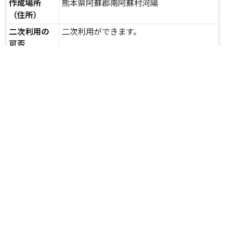
作成場所
熊本県阿蘇郡南阿蘇村河陽
（住所）
二次利用の
二次利用ができます。
可否
expand_more
詳しいデータを見る
関連資料