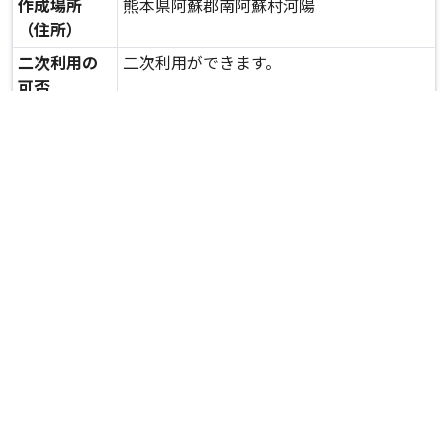
作成場所
熊本県阿蘇郡南阿蘇村河陽
（住所）
二次利用の
二次利用ができます。
可否
expand_more
詳しいデータを見る
関連資料