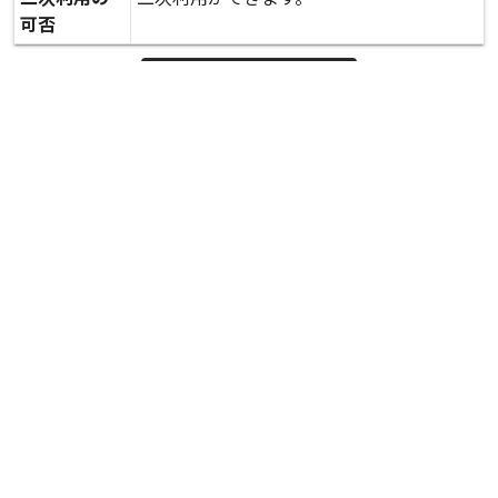
可否
expand_more
詳しいデータを見る
関連資料
緊急復旧工事が完了した堤防