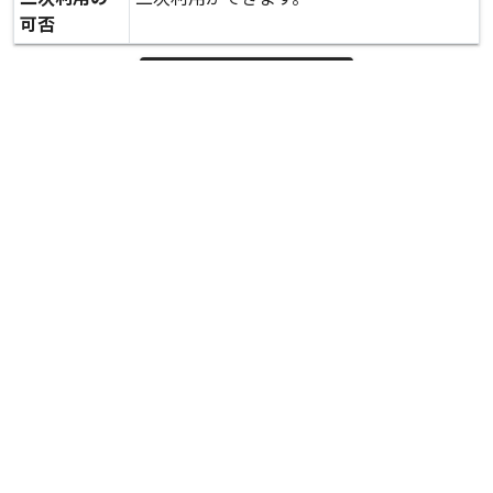
可否
expand_more
詳しいデータを見る
関連資料
緊急復旧工事が完了した堤防