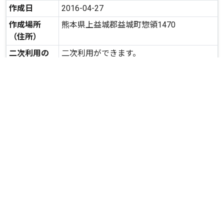
作成日
2016-04-27
作成場所
熊本県上益城郡益城町惣領1470
（住所）
二次利用の
二次利用ができます。
可否
expand_more
詳しいデータを見る
関連資料